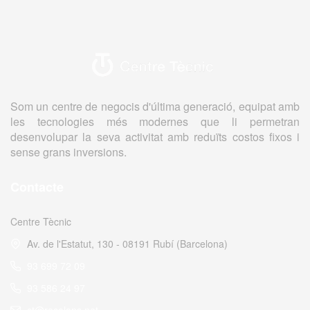
Som un centre de negocis d'última generació, equipat amb
les tecnologies més modernes que li permetran
desenvolupar la seva activitat amb reduïts costos fixos i
sense grans inversions.
Contacte
Centre Tècnic
Av. de l'Estatut, 130 - 08191 Rubí (Barcelona)
93 699 72 09
93 586 24 97
ct@recolons.net