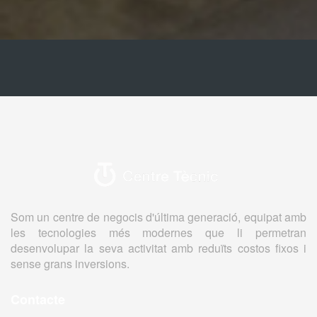
Som un centre de negocis d'última generació, equipat amb
les tecnologies més modernes que li permetran
desenvolupar la seva activitat amb reduïts costos fixos i
sense grans inversions.
Contacte