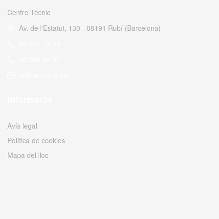
Centre Tècnic
Av. de l'Estatut, 130 - 08191 Rubí (Barcelona)
93 699 72 09
93 586 24 97
ct@recolons.net
Informació
Avís legal
Política de cookies
Mapa del lloc